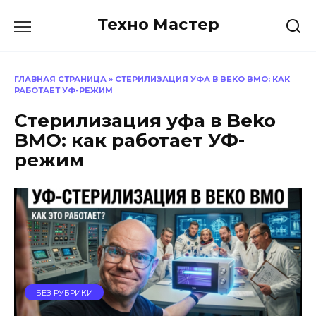
Перейти
Техно Мастер
к
содержанию
ГЛАВНАЯ СТРАНИЦА
»
СТЕРИЛИЗАЦИЯ УФА В BEKO BMO: КАК
РАБОТАЕТ УФ-РЕЖИМ
Стерилизация уфа в Beko
BMO: как работает УФ-
режим
БЕЗ РУБРИКИ